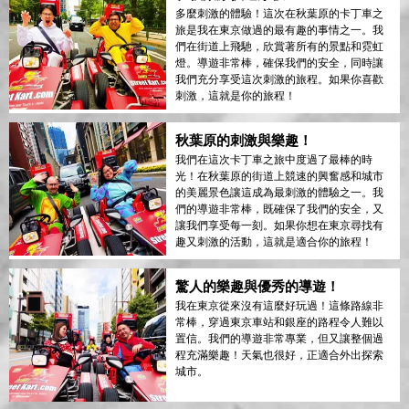
多麼刺激的體驗！這次在秋葉原的卡丁車之
旅是我在東京做過的最有趣的事情之一。我
們在街道上飛馳，欣賞著所有的景點和霓虹
燈。導遊非常棒，確保我們的安全，同時讓
我們充分享受這次刺激的旅程。如果你喜歡
刺激，這就是你的旅程！
秋葉原的刺激與樂趣！
我們在這次卡丁車之旅中度過了最棒的時
光！在秋葉原的街道上競速的興奮感和城市
的美麗景色讓這成為最刺激的體驗之一。我
們的導遊非常棒，既確保了我們的安全，又
讓我們享受每一刻。如果你想在東京尋找有
趣又刺激的活動，這就是適合你的旅程！
驚人的樂趣與優秀的導遊！
我在東京從來沒有這麼好玩過！這條路線非
常棒，穿過東京車站和銀座的路程令人難以
置信。我們的導遊非常專業，但又讓整個過
程充滿樂趣！天氣也很好，正適合外出探索
城市。