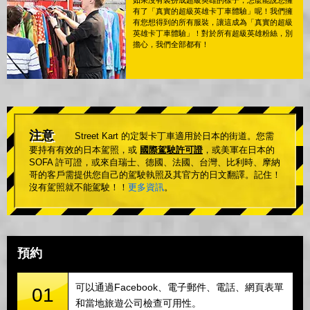
如果沒有裝扮成超級英雄的樣子，怎麼能說您擁
有了「真實的超級英雄卡丁車體驗」呢！我們擁
有您想得到的所有服裝，讓這成為「真實的超級
英雄卡丁車體驗」！對於所有超級英雄粉絲，別
擔心，我們全部都有！
注意
Street Kart 的定製卡丁車適用於日本的街道。您需
要持有有效的日本駕照，或
國際駕駛許可證
，或美軍在日本的
SOFA 許可證，或來自瑞士、德國、法國、台灣、比利時、摩納
哥的客戶需提供您自己的駕駛執照及其官方的日文翻譯。記住！
沒有駕照就不能駕駛！！
更多資訊
。
預約
可以通過Facebook、電子郵件、電話、網頁表單
01
和當地旅遊公司檢查可用性。