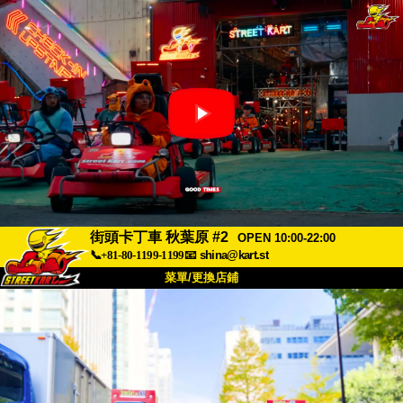
街頭卡丁車 秋葉原 #2
OPEN 10:00-22:00
📞+81-80-1199-1199
📧
shina@kart.st
菜單/更換店鋪
首頁
關於我們
規格
價格
交通資訊
顧客評價
常見問題