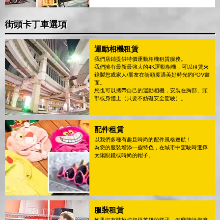
街頭卡丁車選項
運動相機租賃
我們店鋪提供特價運動相機租賃服務。
我們擁有最新最強大的4K運動相機，可以租賃來
錄製您或家人/朋友在街頭度過美好時光的POV畫
面。
您也可以攜帶自己的運動相機，安裝在胸部、頭
部或身體上（只要不妨礙安全駕駛）。
配件租賃
以我們多種有趣且時尚的配件風格巡航！
為您的服裝增添一些特色，在城市中駕駛時選擇
太陽眼鏡或時尚的帽子。
服裝租賃