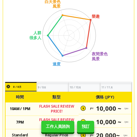
8 / 8月
9 / 9月
10 / 10月
11 / 11月
時間
類型
價格 (JPY)
FLASH SALE REVIEW
10,000 ~
10AM / 1PM
JPY
/pax
¥
PRICE!
FLASH SALE REVIEW
10,000 ~
7PM
JPY
/pax
¥
PRICE!
工作人員諮詢
預訂
20,000~
Standard
Regular Price
JPY
/pax
¥