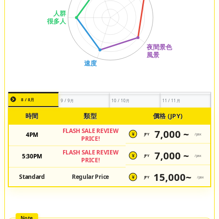
8 / 8月
9 / 9月
10 / 10月
11 / 11月
時間
類型
價格 (JPY)
FLASH SALE REVIEW
7,000 ~
4PM
JPY
/pax
¥
PRICE!
FLASH SALE REVIEW
7,000 ~
5:30PM
JPY
/pax
¥
PRICE!
15,000~
Standard
Regular Price
JPY
/pax
¥