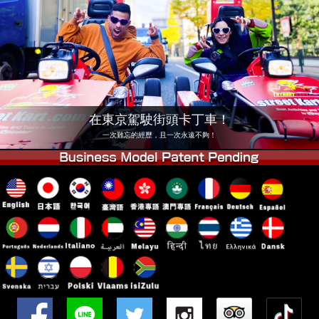
公司
預訂
更換店鋪
東京 品川 #1
東京 秋葉原 #1
東京 秋葉原 #2
東京 澀谷
東京 澀谷分店
東京灣
在東京駕駛街頭卡丁車！
東京 淺草
大阪
一次難忘的經歷，且一次永遠不夠！
沖繩