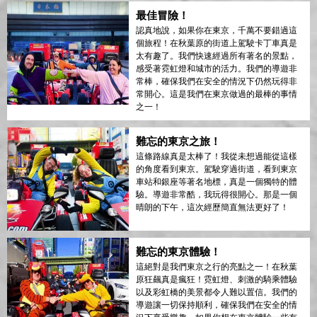
最佳冒險！
認真地說，如果你在東京，千萬不要錯過這
個旅程！在秋葉原的街道上駕駛卡丁車真是
太有趣了。我們快速經過所有著名的景點，
感受著霓虹燈和城市的活力。我們的導遊非
常棒，確保我們在安全的情況下仍然玩得非
常開心。這是我們在東京做過的最棒的事情
之一！
難忘的東京之旅！
這條路線真是太棒了！我從未想過能從這樣
的角度看到東京。駕駛穿過街道，看到東京
車站和銀座等著名地標，真是一個獨特的體
驗。導遊非常酷，我玩得很開心。那是一個
晴朗的下午，這次經歷簡直無法更好了！
難忘的東京體驗！
這絕對是我們東京之行的亮點之一！在秋葉
原狂飆真是瘋狂！霓虹燈、刺激的騎乘體驗
以及彩虹橋的美景都令人難以置信。我們的
導遊讓一切保持順利，確保我們在安全的情