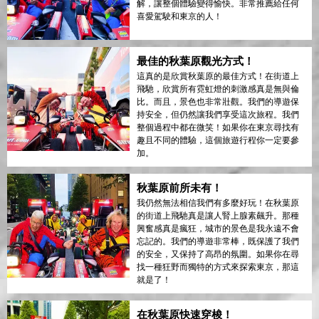
解，讓整個體驗變得愉快。非常推薦給任何
喜愛駕駛和東京的人！
最佳的秋葉原觀光方式！
這真的是欣賞秋葉原的最佳方式！在街道上
飛馳，欣賞所有霓虹燈的刺激感真是無與倫
比。而且，景色也非常壯觀。我們的導遊保
持安全，但仍然讓我們享受這次旅程。我們
整個過程中都在微笑！如果你在東京尋找有
趣且不同的體驗，這個旅遊行程你一定要參
加。
秋葉原前所未有！
我仍然無法相信我們有多麼好玩！在秋葉原
的街道上飛馳真是讓人腎上腺素飆升。那種
興奮感真是瘋狂，城市的景色是我永遠不會
忘記的。我們的導遊非常棒，既保護了我們
的安全，又保持了高昂的氛圍。如果你在尋
找一種狂野而獨特的方式來探索東京，那這
就是了！
在秋葉原快速穿梭！