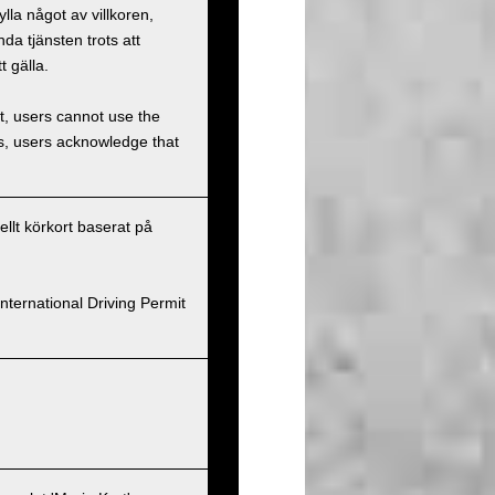
la något av villkoren,
a tjänsten trots att
t gälla.
et, users cannot use the
ons, users acknowledge that
nellt körkort baserat på
nternational Driving Permit