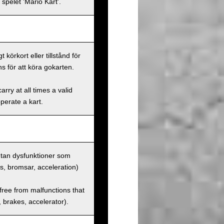
spelet 'Mario Kart'.
körkort eller tillstånd för
s för att köra gokarten.
rry at all times a valid
operate a kart.
 utan dysfunktioner som
us, bromsar, acceleration)
 free from malfunctions that
s, brakes, accelerator).