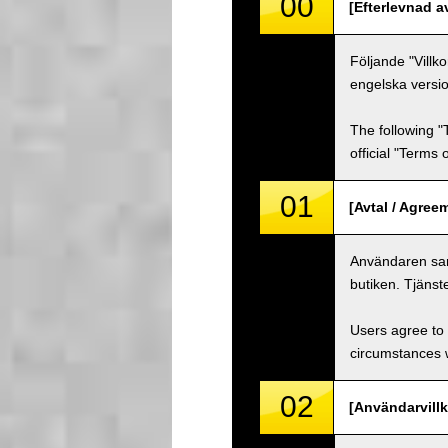
00
[Efterlevnad a
Följande "Villk
engelska versio
The following "
official "Terms
01
[Avtal / Agree
Användaren samt
butiken. Tjänst
Users agree to 
circumstances w
02
[Användarvillk