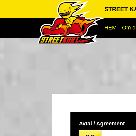
STREET K
HEM
Om o
Avtal / Agreement