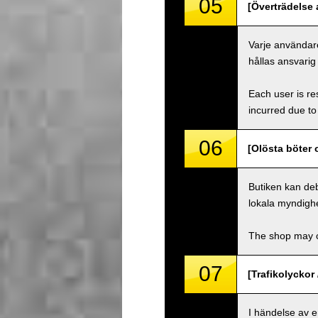
05
[Överträdelse a
Varje användare
hållas ansvarig
Each user is res
incurred due to 
06
[Olösta böter 
Butiken kan deb
lokala myndighe
The shop may ch
07
[Trafikolyckor 
I händelse av 