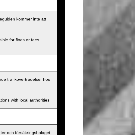
eseguiden kommer inte att
ible for fines or fees
nde trafiköverträdelser hos
ions with local authorities.
er och försäkringsbolaget.