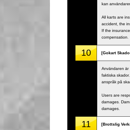
kan användaren
All karts are i
accident, the i
If the insuranc
compensation.
10
[Gokart Skado
Användaren är a
faktiska skador
anspråk på ska
Users are respo
damages. Damage
damages.
11
[Brottslig Ver