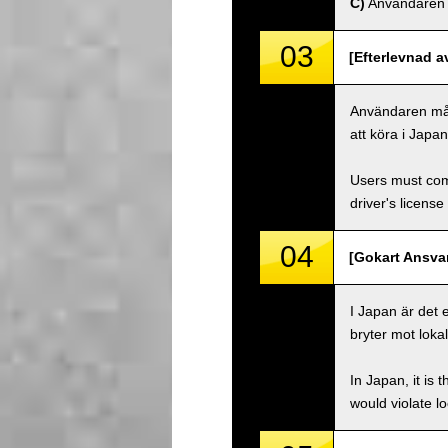
C)
Användaren må
03
[Efterlevnad a
Användaren måste
att köra i Japa
Users must comp
driver's license
04
[Gokart Ansvar
I Japan är det 
bryter mot lokal
In Japan, it is 
would violate loc