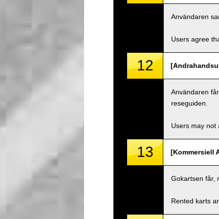
Användaren samty
Users agree tha
12
[Andrahandsut
Användaren får i
reseguiden.
Users may not a
13
[Kommersiell 
Gokartsen får, 
Rented karts ar