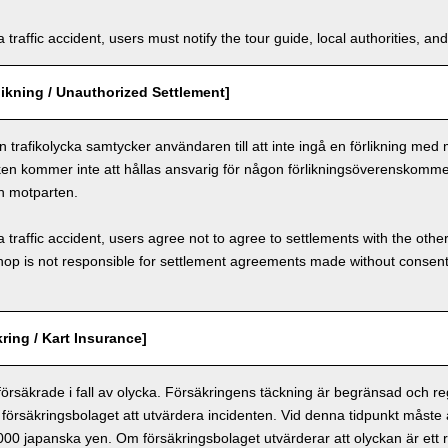
a traffic accident, users must notify the tour guide, local authorities, 
ikning / Unauthorized Settlement]
n trafikolycka samtycker användaren till att inte ingå en förlikning med
ken kommer inte att hållas ansvarig för någon förlikningsöverenskomm
h motparten.
a traffic accident, users agree not to agree to settlements with the othe
hop is not responsible for settlement agreements made without consen
ring / Kart Insurance]
 försäkrade i fall av olycka. Försäkringens täckning är begränsad och r
försäkringsbolaget att utvärdera incidenten. Vid denna tidpunkt måste
 000 japanska yen. Om försäkringsbolaget utvärderar att olyckan är ett r