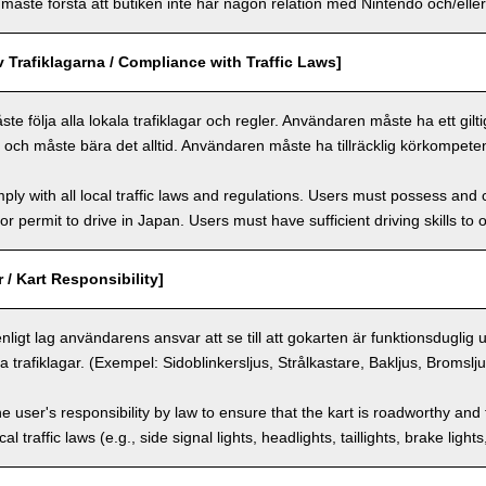
ste förstå att butiken inte har någon relation med Nintendo och/eller 
v Trafiklagarna / Compliance with Traffic Laws]
 följa alla lokala trafiklagar och regler. Användaren måste ha ett giltigt 
n och måste bära det alltid. Användaren måste ha tillräcklig körkompeten
ly with all local traffic laws and regulations. Users must possess and ca
 or permit to drive in Japan. Users must have sufficient driving skills to 
 / Kart Responsibility]
enligt lag användarens ansvar att se till att gokarten är funktionsduglig
a trafiklagar. (Exempel: Sidoblinkersljus, Strålkastare, Bakljus, Bromslj
the user's responsibility by law to ensure that the kart is roadworthy and
al traffic laws (e.g., side signal lights, headlights, taillights, brake light