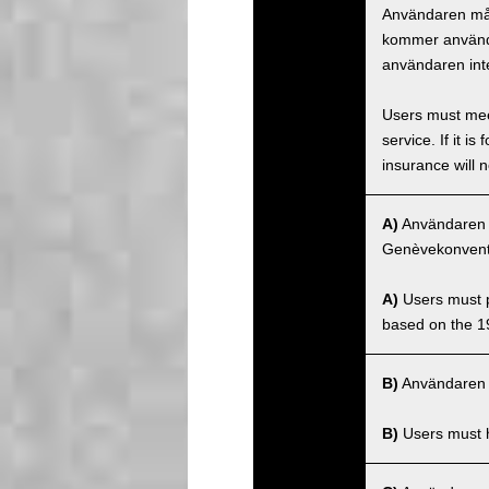
Användaren måst
kommer använda
användaren inte
Users must meet
service. If it 
insurance will n
A)
Användaren må
Genèvekonventi
A)
Users must po
based on the 1
B)
Användaren m
B)
Users must ha