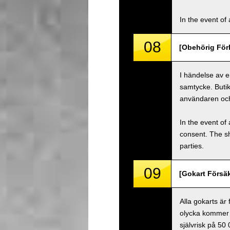
In the event of 
08
[Obehörig Förl
I händelse av e
samtycke. Buti
användaren oc
In the event of 
consent. The s
parties.
09
[Gokart Försäk
Alla gokarts är
olycka kommer 
självrisk på 50