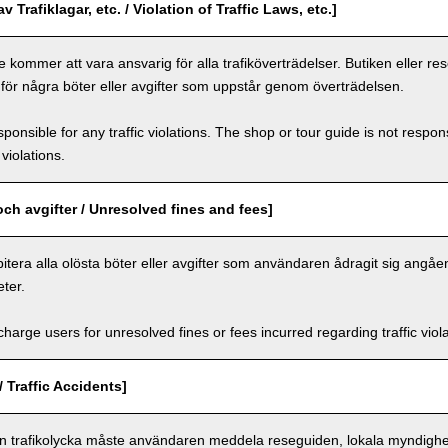
v Trafiklagar, etc. / Violation of Traffic Laws, etc.]
 kommer att vara ansvarig för alla trafiköverträdelser. Butiken eller r
 för några böter eller avgifter som uppstår genom överträdelsen.
ponsible for any traffic violations. The shop or tour guide is not respons
violations.
och avgifter / Unresolved fines and fees]
itera alla olösta böter eller avgifter som användaren ådragit sig angåe
ter.
arge users for unresolved fines or fees incurred regarding traffic violat
/ Traffic Accidents]
en trafikolycka måste användaren meddela reseguiden, lokala myndighet