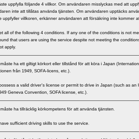
e uppfylla följande 4 villkor. Om användaren misslyckas med att uppfyl
ren inte att tillåtas använda tjänsten. Om användaren upptäcks använd
 uppfyller villkoren, erkänner användaren att försäkring inte kommer at
 all of the following 4 conditions. If any one of the conditions is not m
is found that users are using the service despite not meeting the conditi
ot apply.
ste ha ett giltigt körkort eller tillstånd för att köra i Japan (Internatio
onen från 1949, SOFA-licens, etc.).
ssess a valid driver's license or permit to drive in Japan (such as an I
949 Geneva Convention, SOFA license, etc.).
åste ha tillräcklig körkompetens för att använda tjänsten.
ve sufficient driving skills to use the service.