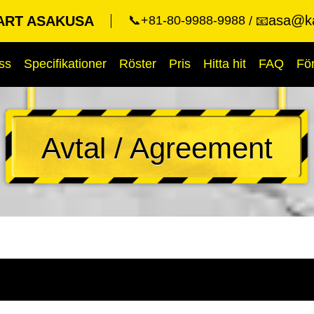
asa@ka
ART ASAKUSA
📞+81-80-9988-9988
📧
ss
Specifikationer
Röster
Pris
Hitta hit
FAQ
Fö
Avtal / Agreement