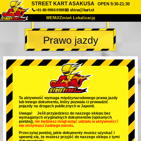
STREET KART ASAKUSA
OPEN 9:30-21:30
📞+81-80-9988-9988
📧
shina@kart.st
MENU/Zmień Lokalizację
TOP
Prawo jazdy
O nas
Specyfikacja
Cena
Dojazd
Opinie
FAQ
Firma
Rezerwacja
Zmień Lokalizację
Tokyo Shinagawa
Tokyo Akihabara#1
Tokyo Akihabara#2
Tokyo Shibuya
Ta aktywność wymaga międzynarodowego prawa jazdy
lub innego dokumentu, który pozwala ci prowadzić
Tokyo Shibuya Annex
Tokyo Bay
pojazdy na drogach publicznych w Japonii.
Uwaga! Jeśli przyjedziesz do naszego sklepu bez
Tokyo Asakusa
Osaka
wymaganych oryginalnych dokumentów (opisanych
poniżej),
nie będziesz mógł wziąć udziału w aktywności
i
nie otrzymasz żadnego zwrotu
.
Okinawa
Przeczytaj poniżej, jakie dokumenty musisz uzyskać i
upewnij się, że możesz przyjść do naszego sklepu z tymi