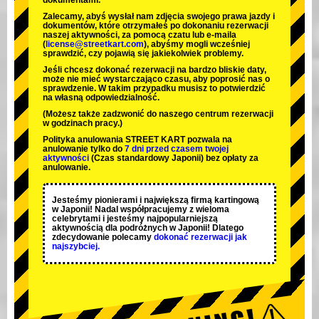
dokumentami.
Zalecamy, abyś wysłał nam zdjęcia swojego prawa jazdy i
dokumentów, które otrzymałeś po dokonaniu rezerwacji
naszej aktywności, za pomocą czatu lub e-maila
(
license@streetkart.com
), abyśmy mogli wcześniej
sprawdzić, czy pojawią się jakiekolwiek problemy.
Jeśli chcesz dokonać rezerwacji na bardzo bliskie daty,
może nie mieć wystarczająco czasu, aby poprosić nas o
sprawdzenie. W takim przypadku musisz to potwierdzić
na własną odpowiedzialność.
(Możesz także zadzwonić do naszego centrum rezerwacji
w godzinach pracy.)
Polityka anulowania STREET KART pozwala na
anulowanie tylko do
7 dni przed czasem twojej
aktywności
(Czas standardowy Japonii) bez opłaty za
anulowanie.
Jesteśmy
pionierami
i
największą firmą kartingową
w Japonii! Nadal współpracujemy z
wieloma
celebrytami
i jesteśmy
najpopularniejszą
aktywnością
dla podróżnych w Japonii! Dlatego
zdecydowanie polecamy
dokonać rezerwacji jak
najszybciej.