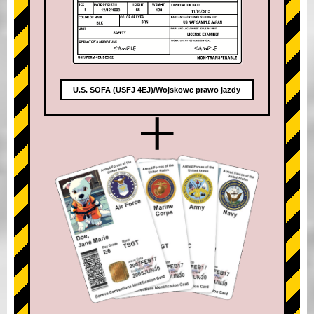
U.S. SOFA (USFJ 4EJ)/Wojskowe prawo jazdy
+