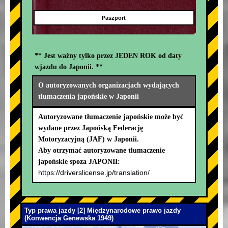
Paszport
** Jest ważny tylko przez JEDEN ROK od daty
wjazdu do Japonii. **
O autoryzowanych organizacjach wydających
tłumaczenia japońskie w Japonii
Autoryzowane tłumaczenie japońskie może być
wydane przez Japońską Federację
Motoryzacyjną (JAF) w Japonii.
Aby otrzymać autoryzowane tłumaczenie
japońskie spoza JAPONII:
https://driverslicense.jp/translation/
Typ prawa jazdy [2] Międzynarodowe prawo jazdy
(Konwencja Genewska 1949)