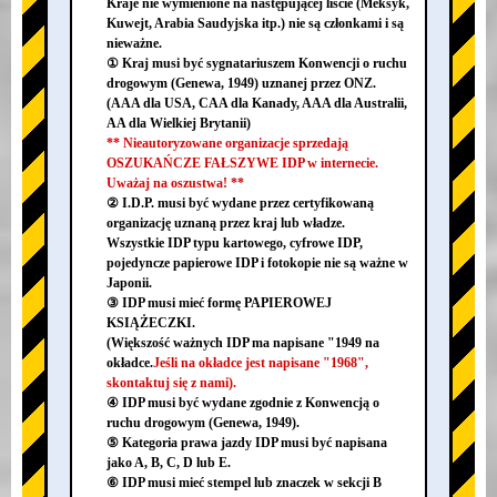
Kraje nie wymienione na następującej liście (Meksyk,
Kuwejt, Arabia Saudyjska itp.) nie są członkami i są
nieważne.
① Kraj musi być sygnatariuszem Konwencji o ruchu
drogowym (Genewa, 1949) uznanej przez ONZ.
(AAA dla USA, CAA dla Kanady, AAA dla Australii,
AA dla Wielkiej Brytanii)
** Nieautoryzowane organizacje sprzedają
OSZUKAŃCZE FAŁSZYWE IDP w internecie.
Uważaj na oszustwa! **
② I.D.P. musi być wydane przez certyfikowaną
organizację uznaną przez kraj lub władze.
Wszystkie IDP typu kartowego, cyfrowe IDP,
pojedyncze papierowe IDP i fotokopie nie są ważne w
Japonii.
③ IDP musi mieć formę PAPIEROWEJ
KSIĄŻECZKI.
(Większość ważnych IDP ma napisane "1949 na
okładce.
Jeśli na okładce jest napisane "1968",
skontaktuj się z nami).
④ IDP musi być wydane zgodnie z Konwencją o
ruchu drogowym (Genewa, 1949).
⑤ Kategoria prawa jazdy IDP musi być napisana
jako A, B, C, D lub E.
⑥ IDP musi mieć stempel lub znaczek w sekcji B