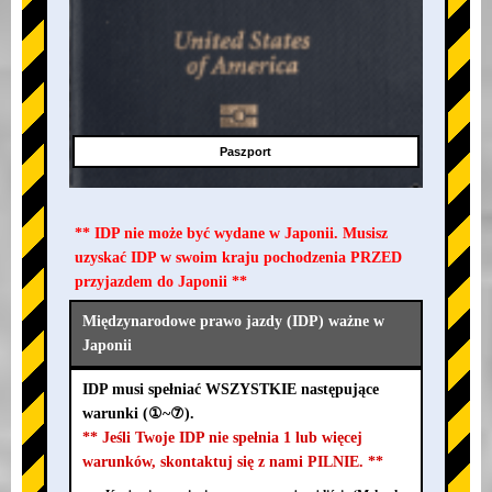
Paszport
** IDP nie może być wydane w Japonii. Musisz
uzyskać IDP w swoim kraju pochodzenia PRZED
przyjazdem do Japonii **
Międzynarodowe prawo jazdy (IDP) ważne w
Japonii
IDP musi spełniać WSZYSTKIE następujące
warunki (①~⑦).
** Jeśli Twoje IDP nie spełnia 1 lub więcej
warunków, skontaktuj się z nami PILNIE. **