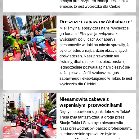
pełnym dreszczykiem emocji. Jeśli lubisz
emocje, to jest wycieczka dla Ciebie!
Dreszcze i zabawa w Akihabarze!
Mieliśmy najlepszy czas na tej wycieczce
go-kartami! Ekscytacja związana z
wyścigami po ulicach Akihabary i
niesamowite widoki na miasto sprawiły, że
było to jedno z najbardziej ekscytujących
doświadczeń. Nasz przewodnik był
świetny, dbał o nasze bezpieczeństwo,
jednocześnie pozwalając nam cieszyć się
każdą chwilą. Jeśli szukasz czegoś
zabawnego i ekscytującego w Tokio, to jest
wycieczka dla Ciebie!
Niesamowita zabawa z
wspaniałymi przewodnikami!
Nigdy nie bawiłem się tak dobrze w Tokio!
Trasa była fantastyczna, a droga przez
Stację Tokio i Ginza była niesamowita.
Nasz przewodnik był bardzo profesjonalny,
a jednocześnie sprawił, że było to