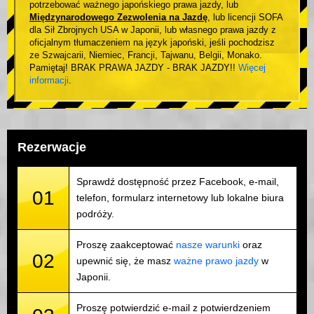
potrzebować ważnego japońskiego prawa jazdy, lub
Międzynarodowego Zezwolenia na Jazdę
, lub licencji SOFA
dla Sił Zbrojnych USA w Japonii, lub własnego prawa jazdy z
oficjalnym tłumaczeniem na język japoński, jeśli pochodzisz
ze Szwajcarii, Niemiec, Francji, Tajwanu, Belgii, Monako.
Pamiętaj! BRAK PRAWA JAZDY - BRAK JAZDY!!
Więcej
informacji
.
Rezerwacje
Sprawdź dostępność przez Facebook, e-mail,
01
telefon, formularz internetowy lub lokalne biura
podróży.
Proszę zaakceptować
nasze warunki
oraz
02
upewnić się, że masz
ważne prawo jazdy
w
Japonii.
Proszę potwierdzić e-mail z potwierdzeniem