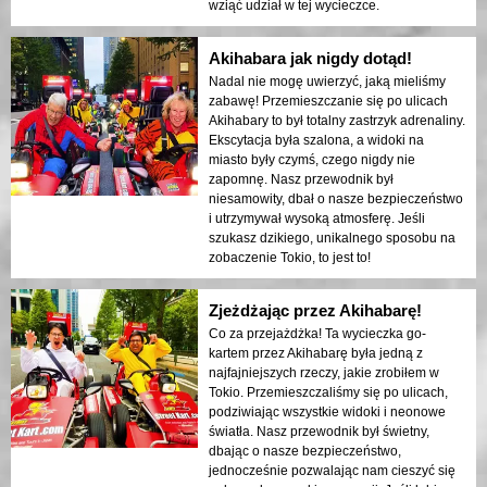
wziąć udział w tej wycieczce.
Akihabara jak nigdy dotąd!
Nadal nie mogę uwierzyć, jaką mieliśmy
zabawę! Przemieszczanie się po ulicach
Akihabary to był totalny zastrzyk adrenaliny.
Ekscytacja była szalona, a widoki na
miasto były czymś, czego nigdy nie
zapomnę. Nasz przewodnik był
niesamowity, dbał o nasze bezpieczeństwo
i utrzymywał wysoką atmosferę. Jeśli
szukasz dzikiego, unikalnego sposobu na
zobaczenie Tokio, to jest to!
Zjeżdżając przez Akihabarę!
Co za przejażdżka! Ta wycieczka go-
kartem przez Akihabarę była jedną z
najfajniejszych rzeczy, jakie zrobiłem w
Tokio. Przemieszczaliśmy się po ulicach,
podziwiając wszystkie widoki i neonowe
światła. Nasz przewodnik był świetny,
dbając o nasze bezpieczeństwo,
jednocześnie pozwalając nam cieszyć się