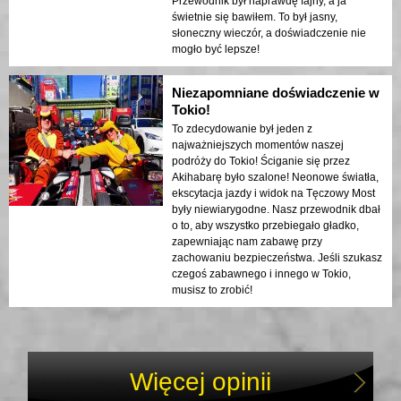
Przewodnik był naprawdę fajny, a ja
świetnie się bawiłem. To był jasny,
słoneczny wieczór, a doświadczenie nie
mogło być lepsze!
Niezapomniane doświadczenie w
Tokio!
To zdecydowanie był jeden z
najważniejszych momentów naszej
podróży do Tokio! Ściganie się przez
Akihabarę było szalone! Neonowe światła,
ekscytacja jazdy i widok na Tęczowy Most
były niewiarygodne. Nasz przewodnik dbał
o to, aby wszystko przebiegało gładko,
zapewniając nam zabawę przy
zachowaniu bezpieczeństwa. Jeśli szukasz
czegoś zabawnego i innego w Tokio,
musisz to zrobić!
Więcej opinii