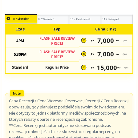
8 / Sierpień
9 / Wrzesień
10 / Październik
11 / Listopad
Czas
Typ
Cena (JPY)
FLASH SALE REVIEW
7,000 ~
4PM
JPY
/pax
¥
PRICE!
FLASH SALE REVIEW
7,000 ~
5:30PM
JPY
/pax
¥
PRICE!
15,000~
Standard
Regular Price
JPY
/pax
¥
Cena Recenzji / Cena Wczesnej Rezerwacji Recenzji / Cena Recenzji
obowiązuje, gdy planujesz podzielić się swoim doświadczeniem.
Nie dotyczy to jednak platformy mediów społecznościowych, na
których rabaty oparte na recenzjach są zabronione.
**Cena Recenzji jest automatycznie stosowana podczas
rezerwacji online. Jeśli chcesz skorzystać z regularnej ceny, na
przykład, jeśli chcesz zachować doświadczenie w tajemnicy,