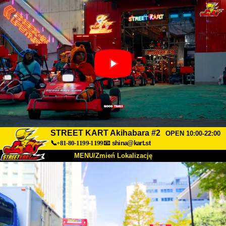
STREET KART Akihabara #2
OPEN 10:00-22:00
📞+81-80-1199-1199
📧
shina@kart.st
MENU/Zmień Lokalizację
TOP
O nas
Specyfikacja
Cena
Dojazd
Opinie
FAQ