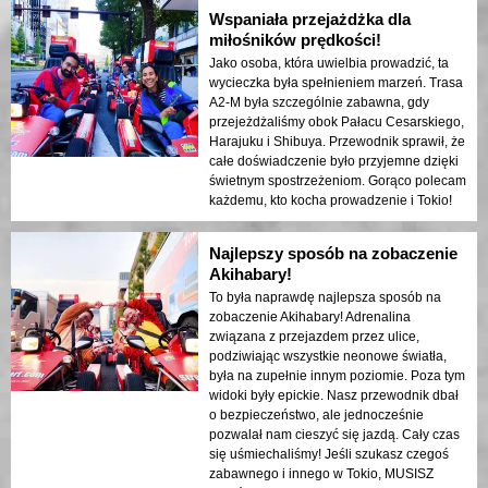
Wspaniała przejażdżka dla
miłośników prędkości!
Jako osoba, która uwielbia prowadzić, ta
wycieczka była spełnieniem marzeń. Trasa
A2-M była szczególnie zabawna, gdy
przejeżdżaliśmy obok Pałacu Cesarskiego,
Harajuku i Shibuya. Przewodnik sprawił, że
całe doświadczenie było przyjemne dzięki
świetnym spostrzeżeniom. Gorąco polecam
każdemu, kto kocha prowadzenie i Tokio!
Najlepszy sposób na zobaczenie
Akihabary!
To była naprawdę najlepsza sposób na
zobaczenie Akihabary! Adrenalina
związana z przejazdem przez ulice,
podziwiając wszystkie neonowe światła,
była na zupełnie innym poziomie. Poza tym
widoki były epickie. Nasz przewodnik dbał
o bezpieczeństwo, ale jednocześnie
pozwalał nam cieszyć się jazdą. Cały czas
się uśmiechaliśmy! Jeśli szukasz czegoś
zabawnego i innego w Tokio, MUSISZ