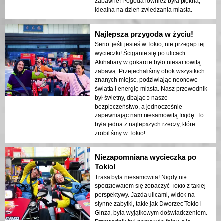
zabawne! Pogoda również była piękna,
idealna na dzień zwiedzania miasta.
Najlepsza przygoda w życiu!
Serio, jeśli jesteś w Tokio, nie przegap tej
wycieczki! Ściganie się po ulicach
Akihabary w gokarcie było niesamowitą
zabawą. Przejechaliśmy obok wszystkich
znanych miejsc, podziwiając neonowe
światła i energię miasta. Nasz przewodnik
był świetny, dbając o nasze
bezpieczeństwo, a jednocześnie
zapewniając nam niesamowitą frajdę. To
była jedna z najlepszych rzeczy, które
zrobiliśmy w Tokio!
Niezapomniana wycieczka po
Tokio!
Trasa była niesamowita! Nigdy nie
spodziewałem się zobaczyć Tokio z takiej
perspektywy. Jazda ulicami, widok na
słynne zabytki, takie jak Dworzec Tokio i
Ginza, była wyjątkowym doświadczeniem.