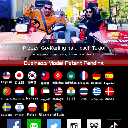
Firma
Rezerwacja
Zmień Lokalizację
Tokyo Shinagawa
Tokyo Akihabara#1
Tokyo Akihabara#2
Tokyo Shibuya
Tokyo Shibuya Annex
Tokyo Bay
Przeżyj Go-Karting na ulicach Tokio!
Tokyo Asakusa
Osaka
Jedyna taka przygoda w życiu i za mało tylko raz!
Okinawa