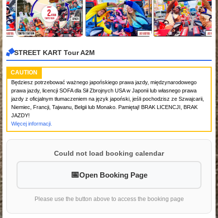
STREET KART Tour A2M
CAUTION
Będziesz potrzebować ważnego japońskiego prawa jazdy, międzynarodowego
prawa jazdy, licencji SOFA dla Sił Zbrojnych USA w Japonii lub własnego prawa
jazdy z oficjalnym tłumaczeniem na język japoński, jeśli pochodzisz ze Szwajcarii,
Niemiec, Francji, Tajwanu, Belgii lub Monako. Pamiętaj! BRAK LICENCJI, BRAK
JAZDY!
Więcej informacji.
Could not load booking calendar
Open Booking Page
Please use the button above to access the booking page