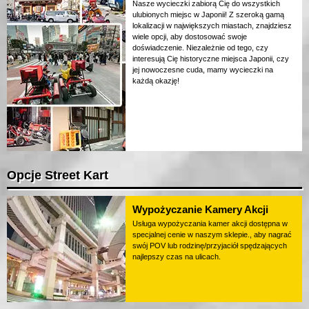
Nasze wycieczki zabiorą Cię do wszystkich
ulubionych miejsc w Japonii! Z szeroką gamą
lokalizacji w największych miastach, znajdziesz
wiele opcji, aby dostosować swoje
doświadczenie. Niezależnie od tego, czy
interesują Cię historyczne miejsca Japonii, czy
jej nowoczesne cuda, mamy wycieczki na
każdą okazję!
Opcje Street Kart
Wypożyczanie Kamery Akcji
Usługa wypożyczania kamer akcji dostępna w
specjalnej cenie w naszym sklepie., aby nagrać
swój POV lub rodzinę/przyjaciół spędzających
najlepszy czas na ulicach.