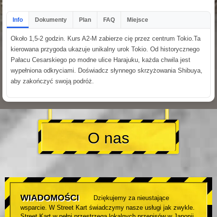
Info
Dokumenty
Plan
FAQ
Miejsce
Około 1,5-2 godzin. Kurs A2-M zabierze cię przez centrum Tokio.Ta
kierowana przygoda ukazuje unikalny urok Tokio. Od historycznego
Pałacu Cesarskiego po modne ulice Harajuku, każda chwila jest
wypełniona odkryciami. Doświadcz słynnego skrzyżowania Shibuya,
aby zakończyć swoją podróż.
O nas
WIADOMOŚCI
Dziękujemy za nieustające
wsparcie. W Street Kart świadczymy nasze usługi jak zwykle.
Street Kart w pełni przestrzega lokalnych przepisów w Japonii.