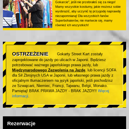
Gokarcie”, jeśli nie przebrałeś się za niego!
Mamy wszystkie kostiumy, jakie możesz sobie
wyobrazić, aby uczynić tę przygodę naprawdę
niezapomnianą! Dla wszystkich fanów
Superbohaterów, nie martwcie się, mamy
również ich wszystkich!
OSTRZEŻENIE
Gokarty Street Kart zostały
zaprojektowane do jazdy po ulicach w Japonii. Będziesz
potrzebować ważnego japońskiego prawa jazdy, lub
Międzynarodowego Zezwolenia na Jazdę
, lub licencji SOFA
dla Sił Zbrojnych USA w Japonii, lub własnego prawa jazdy z
oficjalnym tłumaczeniem na język japoński, jeśli pochodzisz
ze Szwajcarii, Niemiec, Francji, Tajwanu, Belgii, Monako.
Pamiętaj! BRAK PRAWA JAZDY - BRAK JAZDY!!
Więcej
informacji
.
Rezerwacje