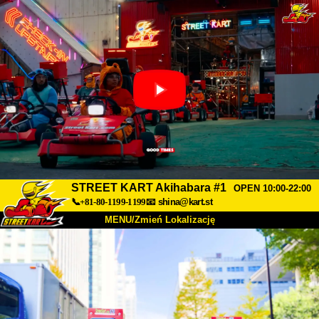
STREET KART Akihabara #1
OPEN 10:00-22:00
📞+81-80-1199-1199
📧
shina@kart.st
MENU/Zmień Lokalizację
TOP
O nas
Specyfikacja
Cena
Dojazd
Opinie
FAQ