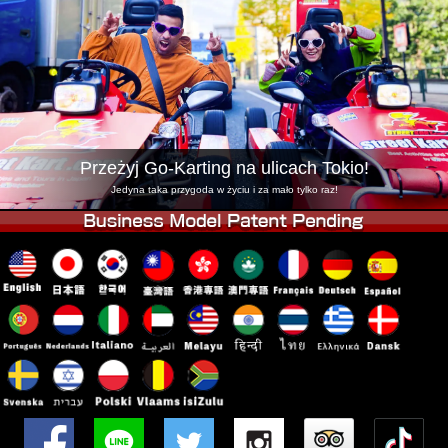
Firma
Rezerwacja
Zmień Lokalizację
Tokyo Shinagawa
Tokyo Akihabara#1
Tokyo Akihabara#2
Tokyo Shibuya
Tokyo Shibuya Annex
Tokyo Bay
Przeżyj Go-Karting na ulicach Tokio!
Tokyo Asakusa
Osaka
Jedyna taka przygoda w życiu i za mało tylko raz!
Okinawa