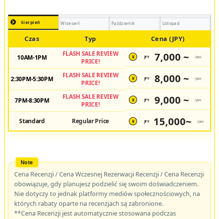
Sierpień
Wrzesień
Październik
Listopad
Czas
Typ
Cena (JPY)
FLASH SALE REVIEW
7,000 ~
10AM-1PM
JPY
/pax
¥
PRICE!
FLASH SALE REVIEW
8,000 ~
2:30PM-5:30PM
JPY
/pax
¥
PRICE!
FLASH SALE REVIEW
9,000 ~
7PM-8:30PM
JPY
/pax
¥
PRICE!
15,000~
Standard
Regular Price
JPY
/pax
¥
Cena Recenzji / Cena Wczesnej Rezerwacji Recenzji / Cena Recenzji
obowiązuje, gdy planujesz podzielić się swoim doświadczeniem.
Nie dotyczy to jednak platformy mediów społecznościowych, na
których rabaty oparte na recenzjach są zabronione.
**Cena Recenzji jest automatycznie stosowana podczas