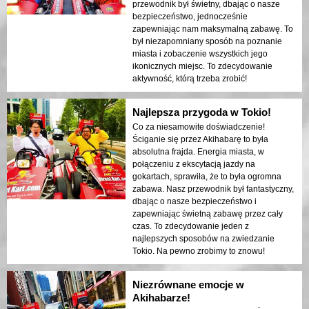
przewodnik był świetny, dbając o nasze
bezpieczeństwo, jednocześnie
zapewniając nam maksymalną zabawę. To
był niezapomniany sposób na poznanie
miasta i zobaczenie wszystkich jego
ikonicznych miejsc. To zdecydowanie
aktywność, którą trzeba zrobić!
Najlepsza przygoda w Tokio!
Co za niesamowite doświadczenie!
Ściganie się przez Akihabarę to była
absolutna frajda. Energia miasta, w
połączeniu z ekscytacją jazdy na
gokartach, sprawiła, że to była ogromna
zabawa. Nasz przewodnik był fantastyczny,
dbając o nasze bezpieczeństwo i
zapewniając świetną zabawę przez cały
czas. To zdecydowanie jeden z
najlepszych sposobów na zwiedzanie
Tokio. Na pewno zrobimy to znowu!
Niezrównane emocje w
Akihabarze!