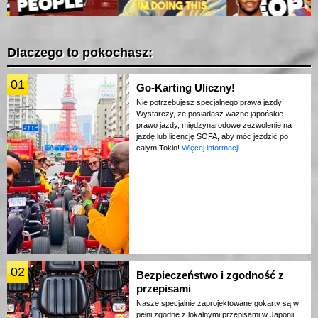
Dlaczego to pokochasz:
01
Go-Karting Uliczny!
Nie potrzebujesz specjalnego prawa jazdy!
Wystarczy, że posiadasz ważne japońskie
prawo jazdy, międzynarodowe zezwolenie na
jazdę lub licencję SOFA, aby móc jeździć po
całym Tokio!
Więcej informacji
02
Bezpieczeństwo i zgodność z
przepisami
Nasze specjalnie zaprojektowane gokarty są w
pełni zgodne z lokalnymi przepisami w Japonii.