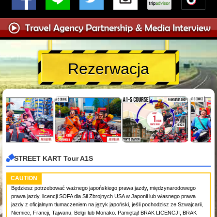
Rezerwacja
STREET KART Tour A1S
CAUTION
Będziesz potrzebować ważnego japońskiego prawa jazdy, międzynarodowego
prawa jazdy, licencji SOFA dla Sił Zbrojnych USA w Japonii lub własnego prawa
jazdy z oficjalnym tłumaczeniem na język japoński, jeśli pochodzisz ze Szwajcarii,
Niemiec, Francji, Tajwanu, Belgii lub Monako. Pamiętaj! BRAK LICENCJI, BRAK