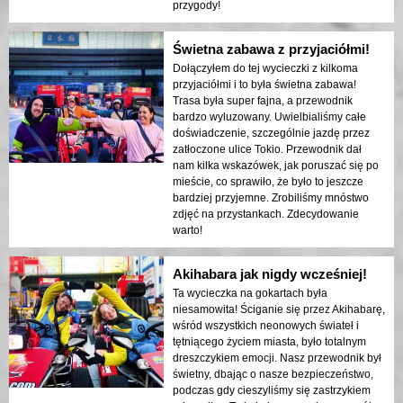
przygody!
Świetna zabawa z przyjaciółmi!
Dołączyłem do tej wycieczki z kilkoma
przyjaciółmi i to była świetna zabawa!
Trasa była super fajna, a przewodnik
bardzo wyluzowany. Uwielbialiśmy całe
doświadczenie, szczególnie jazdę przez
zatłoczone ulice Tokio. Przewodnik dał
nam kilka wskazówek, jak poruszać się po
mieście, co sprawiło, że było to jeszcze
bardziej przyjemne. Zrobiliśmy mnóstwo
zdjęć na przystankach. Zdecydowanie
warto!
Akihabara jak nigdy wcześniej!
Ta wycieczka na gokartach była
niesamowita! Ściganie się przez Akihabarę,
wśród wszystkich neonowych świateł i
tętniącego życiem miasta, było totalnym
dreszczykiem emocji. Nasz przewodnik był
świetny, dbając o nasze bezpieczeństwo,
podczas gdy cieszyliśmy się zastrzykiem