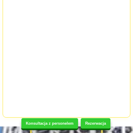
Konsultacja z personelem
Rezerwacja