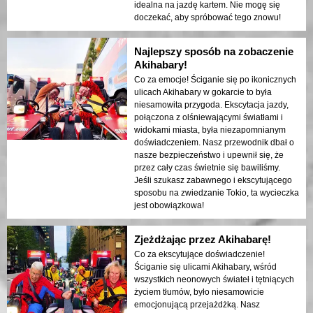
idealna na jazdę kartem. Nie mogę się
doczekać, aby spróbować tego znowu!
Najlepszy sposób na zobaczenie
Akihabary!
Co za emocje! Ściganie się po ikonicznych
ulicach Akihabary w gokarcie to była
niesamowita przygoda. Ekscytacja jazdy,
połączona z olśniewającymi światłami i
widokami miasta, była niezapomnianym
doświadczeniem. Nasz przewodnik dbał o
nasze bezpieczeństwo i upewnił się, że
przez cały czas świetnie się bawiliśmy.
Jeśli szukasz zabawnego i ekscytującego
sposobu na zwiedzanie Tokio, ta wycieczka
jest obowiązkowa!
Zjeżdżając przez Akihabarę!
Co za ekscytujące doświadczenie!
Ściganie się ulicami Akihabary, wśród
wszystkich neonowych świateł i tętniących
życiem tłumów, było niesamowicie
emocjonującą przejażdżką. Nasz