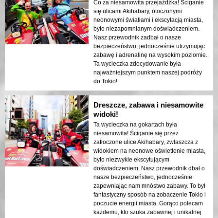
Co za niesamowita przejażdżka! Ściganie
się ulicami Akihabary, otoczonymi
neonowymi światłami i ekscytacją miasta,
było niezapomnianym doświadczeniem.
Nasz przewodnik zadbał o nasze
bezpieczeństwo, jednocześnie utrzymując
zabawę i adrenalinę na wysokim poziomie.
Ta wycieczka zdecydowanie była
najważniejszym punktem naszej podróży
do Tokio!
Dreszcze, zabawa i niesamowite
widoki!
Ta wycieczka na gokartach była
niesamowita! Ściganie się przez
zatłoczone ulice Akihabary, zwłaszcza z
widokiem na neonowe oświetlenie miasta,
było niezwykle ekscytującym
doświadczeniem. Nasz przewodnik dbał o
nasze bezpieczeństwo, jednocześnie
zapewniając nam mnóstwo zabawy. To był
fantastyczny sposób na zobaczenie Tokio i
poczucie energii miasta. Gorąco polecam
każdemu, kto szuka zabawnej i unikalnej