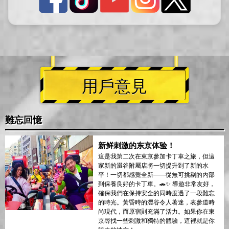
用戶意見
難忘回憶
新鲜刺激的东京体验！
這是我第二次在東京參加卡丁車之旅，但這
家新的澀谷附屬店將一切提升到了新的水
平！一切都感覺全新——從無可挑剔的內部
到保養良好的卡丁車。🚗✨ 導遊非常友好，
確保我們在保持安全的同時度過了一段難忘
的時光。黃昏時的澀谷令人著迷，表參道時
尚現代，而原宿則充滿了活力。如果你在東
京尋找一些刺激和獨特的體驗，這裡就是你