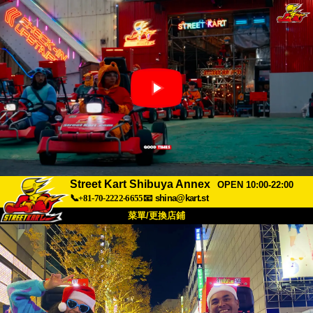
Street Kart Shibuya Annex
OPEN 10:00-22:00
📞+81-70-2222-6655
📧
shina@kart.st
菜單/更換店鋪
首頁
關於
規格
價格
交通方式
顧客聲音
常見問題