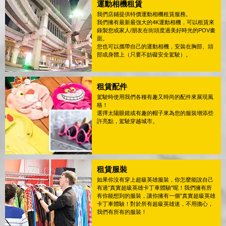
運動相機租賃
我們店鋪提供特價運動相機租賃服務。
我們擁有最新最強大的4K運動相機，可以租賃來
錄製您或家人/朋友在街頭度過美好時光的POV畫
面。
您也可以攜帶自己的運動相機，安裝在胸部、頭
部或身體上（只要不妨礙安全駕駛）。
租賃配件
駕駛時使用我們各種有趣又時尚的配件來展現風
格！
選擇太陽眼鏡或有趣的帽子來為您的服裝增添些
許亮點，駕駛穿越城市。
租賃服裝
如果你沒有穿上超級英雄服裝，你怎麼能說自己
有過"真實超級英雄卡丁車體驗"呢！我們擁有所
有你能想到的服裝，讓你擁有一個"真實超級英雄
卡丁車體驗！對於所有超級英雄迷，不用擔心，
我們有所有的服裝！