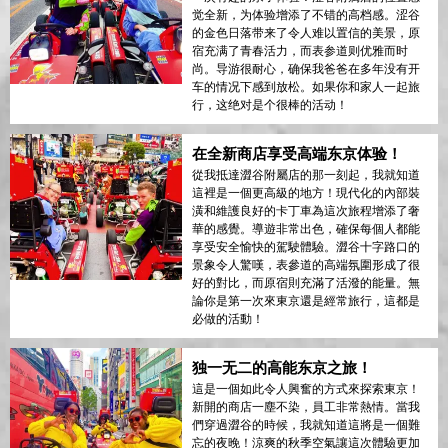
觉全新，为体验增添了不错的高档感。涩谷
的金色日落带来了令人难以置信的美景，原
宿充满了青春活力，而表参道则优雅而时
尚。导游很耐心，确保我爸爸在多年没有开
车的情况下感到放松。如果你和家人一起旅
行，这绝对是个很棒的活动！
在全新商店享受高端东京体验！
從我抵達澀谷附屬店的那一刻起，我就知道
這裡是一個更高級的地方！現代化的內部裝
潢和維護良好的卡丁車為這次旅程增添了奢
華的感覺。導遊非常出色，確保每個人都能
享受安全愉快的駕駛體驗。澀谷十字路口的
景象令人驚嘆，表參道的高端氛圍形成了很
好的對比，而原宿則充滿了活潑的能量。無
論你是第一次來東京還是經常旅行，這都是
必做的活動！
独一无二的高能东京之旅！
這是一個如此令人興奮的方式來探索東京！
新開的商店一塵不染，員工非常熱情。當我
們穿過澀谷的時候，我就知道這將是一個難
忘的夜晚！涼爽的秋季空氣讓這次體驗更加