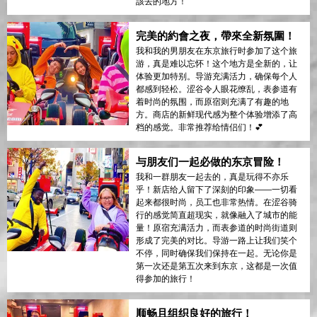
該去的地方！
完美的約會之夜，帶來全新氛圍！
我和我的男朋友在东京旅行时参加了这个旅
游，真是难以忘怀！这个地方是全新的，让
体验更加特别。导游充满活力，确保每个人
都感到轻松。涩谷令人眼花缭乱，表参道有
着时尚的氛围，而原宿则充满了有趣的地
方。商店的新鲜现代感为整个体验增添了高
档的感觉。非常推荐给情侣们！💕
与朋友们一起必做的东京冒险！
我和一群朋友一起去的，真是玩得不亦乐
乎！新店给人留下了深刻的印象——一切看
起来都很时尚，员工也非常热情。在涩谷骑
行的感觉简直超现实，就像融入了城市的能
量！原宿充满活力，而表参道的时尚街道则
形成了完美的对比。导游一路上让我们笑个
不停，同时确保我们保持在一起。无论你是
第一次还是第五次来到东京，这都是一次值
得参加的旅行！
顺畅且组织良好的旅行！