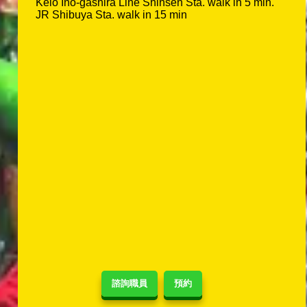
Keio Ino-gashira Line Shinsen Sta. walk in 5 min.
JR Shibuya Sta. walk in 15 min
諮詢職員
預約