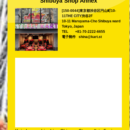
Shibuya Shop Annex
[150-0044]東京都渋谷区円山町10-
11THE CITY渋谷2F
10-11 Maruyama-Cho Shibuya ward
Tokyo, Japan
TEL
+81-70-2222-6655
電子郵件
shina@kart.st