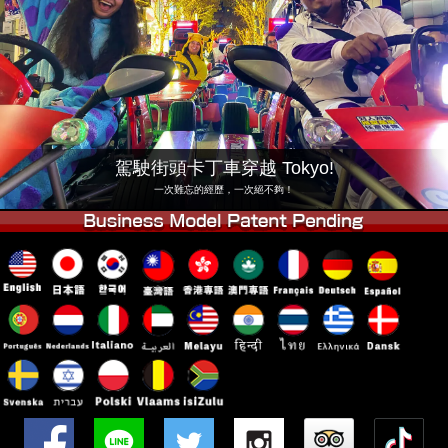
公司
預訂
更換店鋪
東京品川 #1
東京秋葉原#1
東京秋葉原#2
東京澀谷
東京澀谷附屬
東京灣
駕駛街頭卡丁車穿越 Tokyo!
東京淺草
大阪
一次難忘的經歷，一次絕不夠！
沖繩