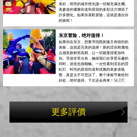
美好，明亮的城市燈光讓一切都充滿生機。
表參道的優雅街道和原宿的多彩活力增添了
許多變化。如果你喜歡冒險，這就是適合你
的旅程！
东京冒险，绝对值得！
如果你在东京，想要寻找既刺激又有组织的
体验，这就是完美的选择！新的涩谷附属地
点感觉新鲜而高档，让一切都显得更加特
别。导游非常出色，确保我们在享受乐趣的
同时，游览也很顺畅。一次性看到涩谷的霓
虹灯、时尚的原宿街道和优雅的表参道氛
围，真是太不可思议了。整个体验节奏恰到
好处，绝对值得。下次还会再来！🚀🇯🇵
更多評價