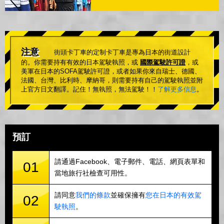
注意
街頭卡丁車的定制卡丁車是專為日本的街道設計
的。你需要持有有效的日本駕駛執照，或
國際駕駛許可證
，或
美軍在日本的SOFA駕駛許可證，或者如果你來自瑞士、德國、
法國、台灣、比利時、摩納哥，則需要持有自己的駕駛執照並附
上官方日文翻譯。記住！無執照，無法駕駛！！
了解更多信息
。
預訂
請通過Facebook、電子郵件、電話、網頁表單和
01
當地旅行社檢查可用性。
請同意
我們的條款
並確保擁有
您在日本的有效駕
02
駛執照
。