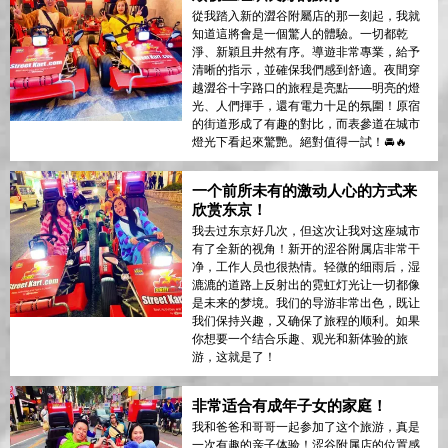
從我踏入新的澀谷附屬店的那一刻起，我就
知道這將會是一個驚人的體驗。一切都乾
淨、新穎且井然有序。導遊非常專業，給予
清晰的指示，並確保我們感到舒適。夜間穿
越澀谷十字路口的旅程是亮點——明亮的燈
光、人們揮手，還有電力十足的氛圍！原宿
的街道形成了有趣的對比，而表參道在城市
燈光下看起來驚艷。絕對值得一試！🚘🔥
一个前所未有的激动人心的方式来
欣赏东京！
我去过东京好几次，但这次让我对这座城市
有了全新的视角！新开的涩谷附属店非常干
净，工作人员也很热情。轻微的细雨后，湿
漉漉的道路上反射出的霓虹灯光让一切都像
是未来的梦境。我们的导游非常出色，既让
我们保持兴趣，又确保了旅程的顺利。如果
你想要一个结合乐趣、观光和新体验的旅
游，这就是了！
非常适合有成年子女的家庭！
我和爸爸和哥哥一起参加了这个旅游，真是
一次有趣的亲子体验！涩谷附属店的位置感