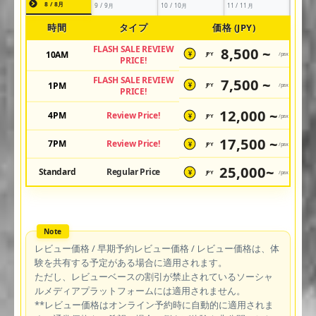
8 / 8月
9 / 9月
10 / 10月
11 / 11月
時間
タイプ
価格 (JPY)
FLASH SALE REVIEW
8,500 ~
10AM
JPY
/pax
¥
PRICE!
FLASH SALE REVIEW
7,500 ~
1PM
JPY
/pax
¥
PRICE!
12,000 ~
4PM
Review Price!
JPY
/pax
¥
17,500 ~
7PM
Review Price!
JPY
/pax
¥
25,000~
Standard
Regular Price
JPY
/pax
¥
レビュー価格 / 早期予約レビュー価格 / レビュー価格は、体
験を共有する予定がある場合に適用されます。
ただし、レビューベースの割引が禁止されているソーシャ
ルメディアプラットフォームには適用されません。
**レビュー価格はオンライン予約時に自動的に適用されま