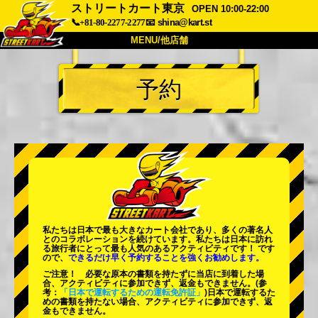
ストリートカート東京
OPEN 10:00-22:00
📞+81-80-2277-2277
📧
shina@kart.st
MENU/他店舗
トップ
予約
概要
車両
価格
アクセス
評価
FAQ
会社
予約
他店舗
東京 品川
東京 秋葉原 #1
東京 秋葉原 #2
東京 渋谷
私たちは日本で最も大きなカート会社であり、
多くの著名人
東京 渋谷アネックス
東京ベイ
とのコラボレーションを続けています。私たちは日本に訪れ
る旅行者にとって
最も人気のあるアクティビティ
です！ です
ので、
できるだけ早く予約することを強くお勧めします。
東京 浅草
大阪
ご注意！ 必要な原本の書類を持たずに当店に到着した場
合、アクティビティに参加できず、返金もできません。
(参
沖縄
考：
「日本で運転するための運転免許証」
)日本で運転するた
めの書類を持たない場合、アクティビティに参加できず、返
金もできません。