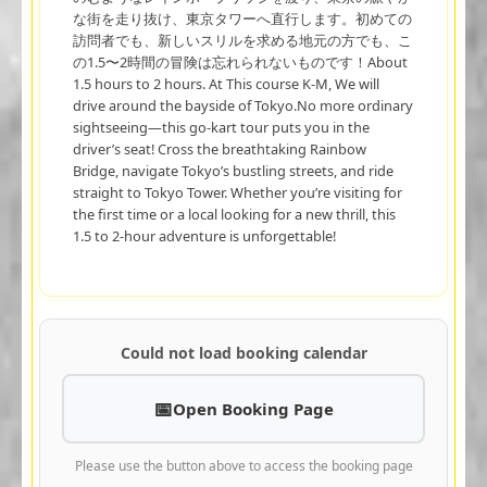
な街を走り抜け、東京タワーへ直行します。初めての
訪問者でも、新しいスリルを求める地元の方でも、こ
の1.5〜2時間の冒険は忘れられないものです！About
1.5 hours to 2 hours. At This course K-M, We will
drive around the bayside of Tokyo.No more ordinary
sightseeing—this go-kart tour puts you in the
driver’s seat! Cross the breathtaking Rainbow
Bridge, navigate Tokyo’s bustling streets, and ride
straight to Tokyo Tower. Whether you’re visiting for
the first time or a local looking for a new thrill, this
1.5 to 2-hour adventure is unforgettable!
Could not load booking calendar
Open Booking Page
Please use the button above to access the booking page