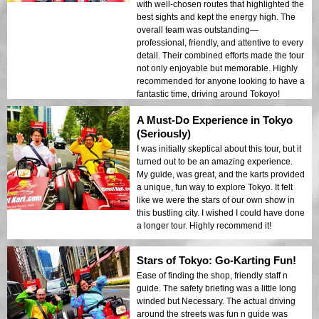
with well-chosen routes that highlighted the
best sights and kept the energy high. The
overall team was outstanding—
professional, friendly, and attentive to every
detail. Their combined efforts made the tour
not only enjoyable but memorable. Highly
recommended for anyone looking to have a
fantastic time, driving around Tokoyo!
A Must-Do Experience in Tokyo
(Seriously)
I was initially skeptical about this tour, but it
turned out to be an amazing experience.
My guide, was great, and the karts provided
a unique, fun way to explore Tokyo. It felt
like we were the stars of our own show in
this bustling city. I wished I could have done
a longer tour. Highly recommend it!
Stars of Tokyo: Go-Karting Fun!
Ease of finding the shop, friendly staff n
guide. The safety briefing was a little long
winded but Necessary. The actual driving
around the streets was fun n guide was