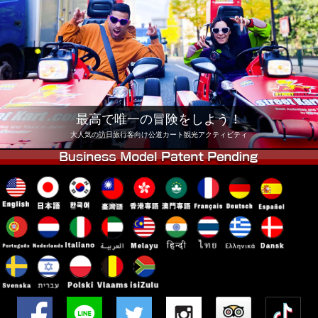
会社
予約
他店舗
東京 品川
東京 秋葉原 #1
東京 秋葉原 #2
東京 渋谷
東京 渋谷アネックス
東京ベイ
最高で唯一の冒険をしよう！
東京 浅草
大阪
大人気の訪日旅行客向け公道カート観光アクティビティ
沖縄