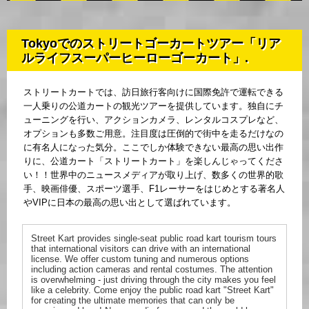
Tokyoでのストリートゴーカートツアー「リア
ルライフスーパーヒーローゴーカート」.
ストリートカートでは、訪日旅行客向けに国際免許で運転できる
一人乗りの公道カートの観光ツアーを提供しています。独自にチ
ューニングを行い、アクションカメラ、レンタルコスプレなど、
オプションも多数ご用意。注目度は圧倒的で街中を走るだけなの
に有名人になった気分。ここでしか体験できない最高の思い出作
りに、公道カート「ストリートカート」を楽しんじゃってくださ
い！！世界中のニュースメディアが取り上げ、数多くの世界的歌
手、映画俳優、スポーツ選手、F1レーサーをはじめとする著名人
やVIPに日本の最高の思い出として選ばれています。
Street Kart provides single-seat public road kart tourism tours
that international visitors can drive with an international
license. We offer custom tuning and numerous options
including action cameras and rental costumes. The attention
is overwhelming - just driving through the city makes you feel
like a celebrity. Come enjoy the public road kart "Street Kart"
for creating the ultimate memories that can only be