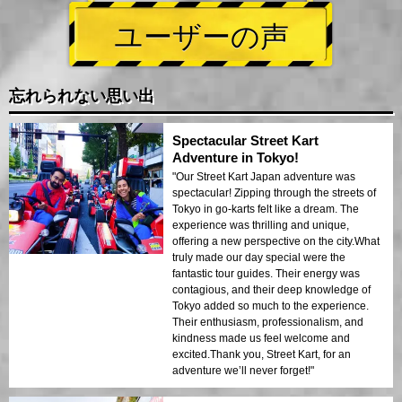
ユーザーの声
忘れられない思い出
Spectacular Street Kart
Adventure in Tokyo!
"Our Street Kart Japan adventure was
spectacular! Zipping through the streets of
Tokyo in go-karts felt like a dream. The
experience was thrilling and unique,
offering a new perspective on the city.What
truly made our day special were the
fantastic tour guides. Their energy was
contagious, and their deep knowledge of
Tokyo added so much to the experience.
Their enthusiasm, professionalism, and
kindness made us feel welcome and
excited.Thank you, Street Kart, for an
adventure we’ll never forget!"