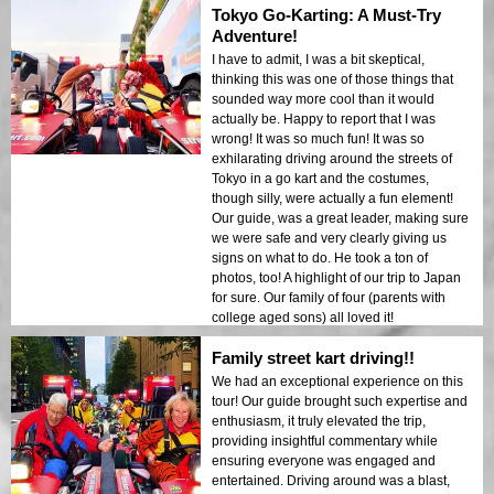
Tokyo Go-Karting: A Must-Try
Adventure!
I have to admit, I was a bit skeptical,
thinking this was one of those things that
sounded way more cool than it would
actually be. Happy to report that I was
wrong! It was so much fun! It was so
exhilarating driving around the streets of
Tokyo in a go kart and the costumes,
though silly, were actually a fun element!
Our guide, was a great leader, making sure
we were safe and very clearly giving us
signs on what to do. He took a ton of
photos, too! A highlight of our trip to Japan
for sure. Our family of four (parents with
college aged sons) all loved it!
Family street kart driving!!
We had an exceptional experience on this
tour! Our guide brought such expertise and
enthusiasm, it truly elevated the trip,
providing insightful commentary while
ensuring everyone was engaged and
entertained. Driving around was a blast,