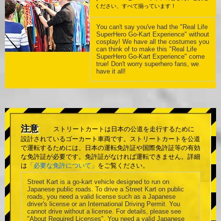
ください、すべて揃っています！
You can't say you've had the "Real Life
SuperHero Go-Kart Experience" without
cosplay! We have all the costumes you
can think of to make this "Real Life
SuperHero Go-Kart Experience" come
true! Don't worry superhero fans, we
have it all!
注意
ストリートカートは日本の公道を走行するために
設計されているゴーカート車両です。ストリートカートを公道
で運転するためには、日本の運転免許証や国際免許証等の有効
な免許証が必要です。免許証がなければ運転できません。詳細
は
「必要な免許について」
をご覧ください。
Street Kart is a go-kart vehicle designed to run on
Japanese public roads. To drive a Street Kart on public
roads, you need a valid license such as a Japanese
driver's license or an International Driving Permit. You
cannot drive without a license. For details, please see
"About Required Licenses". You need a valid Japanese