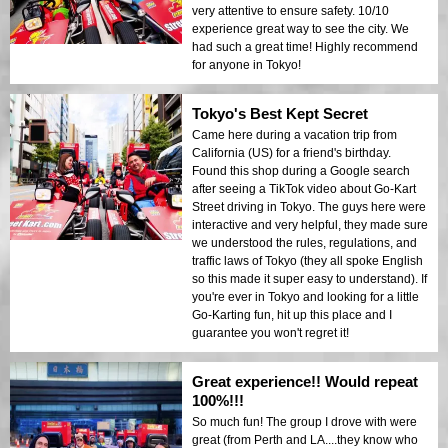
very attentive to ensure safety. 10/10
experience great way to see the city. We
had such a great time! Highly recommend
for anyone in Tokyo!
Tokyo's Best Kept Secret
Came here during a vacation trip from
California (US) for a friend's birthday.
Found this shop during a Google search
after seeing a TikTok video about Go-Kart
Street driving in Tokyo. The guys here were
interactive and very helpful, they made sure
we understood the rules, regulations, and
traffic laws of Tokyo (they all spoke English
so this made it super easy to understand). If
you're ever in Tokyo and looking for a little
Go-Karting fun, hit up this place and I
guarantee you won't regret it!
Great experience!! Would repeat
100%!!!
So much fun! The group I drove with were
great (from Perth and LA....they know who