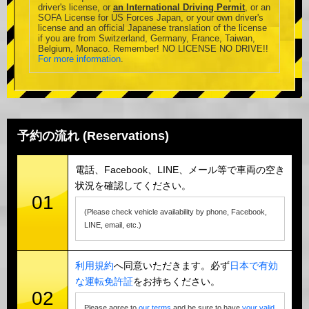
driver's license, or
an International Driving Permit
, or an
SOFA License for US Forces Japan, or your own driver's
license and an official Japanese translation of the license
if you are from Switzerland, Germany, France, Taiwan,
Belgium, Monaco. Remember! NO LICENSE NO DRIVE!!
For more information
.
予約の流れ (Reservations)
電話、Facebook、LINE、メール等で車両の空き
状況を確認してください。
01
(Please check vehicle availability by phone, Facebook,
LINE, email, etc.)
利用規約
へ同意いただきます。必ず
日本で有効
な運転免許証
をお持ちください。
02
Please agree to
our terms
and be sure to have
your valid