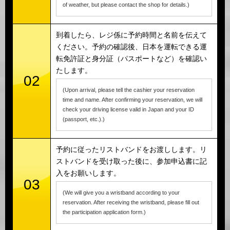
of weather, but please contact the shop for details.)
到着したら、レジ係に予約時間と名前を伝えて
ください。予約の確認後、日本を運転できる運
転免許証と身分証（パスポートなど）を確認い
たします。
02
(Upon arrival, please tell the cashier your reservation
time and name. After confirming your reservation, we will
check your driving license valid in Japan and your ID
(passport, etc.).)
予約に従ったリストバンドをお渡しします。リ
ストバンドを受け取った後に、参加申込書に記
入をお願いします。
03
(We will give you a wristband according to your
reservation. After receiving the wristband, please fill out
the participation application form.)