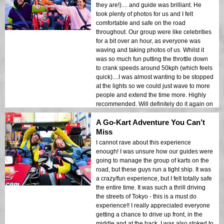
they are!).... and guide was brilliant. He
took plenty of photos for us and I felt
comfortable and safe on the road
throughout. Our group were like celebrities
for a bit over an hour, as everyone was
waving and taking photos of us. Whilst it
was so much fun putting the throttle down
to crank speeds around 50kph (which feels
quick)....I was almost wanting to be stopped
at the lights so we could just wave to more
people and extend the time more. Highly
recommended. Will definitely do it again on
my next visit to Tokyo.
A Go-Kart Adventure You Can’t
Miss
I cannot rave about this experience
enough! I was unsure how our guides were
going to manage the group of karts on the
road, but these guys run a tight ship. It was
a crazy/fun experience, but I felt totally safe
the entire time. It was such a thrill driving
the streets of Tokyo - this is a must do
experience!! I really appreciated everyone
getting a chance to drive up front, in the
middle and at the back. I was also stoked to