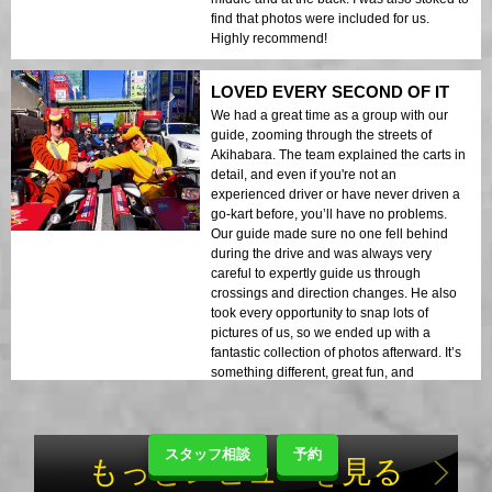
find that photos were included for us.
Highly recommend!
LOVED EVERY SECOND OF IT
We had a great time as a group with our
guide, zooming through the streets of
Akihabara. The team explained the carts in
detail, and even if you're not an
experienced driver or have never driven a
go-kart before, you’ll have no problems.
Our guide made sure no one fell behind
during the drive and was always very
careful to expertly guide us through
crossings and direction changes. He also
took every opportunity to snap lots of
pictures of us, so we ended up with a
fantastic collection of photos afterward. It’s
something different, great fun, and
definitely recommended!
スタッフ相談
予約
もっとレビューを見る