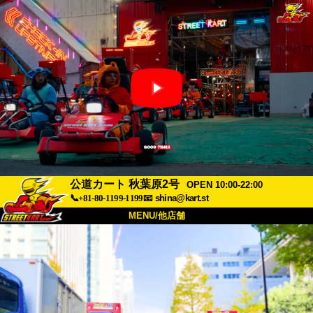
公道カート 秋葉原2号
OPEN 10:00-22:00
📞+81-80-1199-1199
📧
shina@kart.st
MENU/他店舗
トップ
概要
車両
価格
アクセス
評価
FAQ