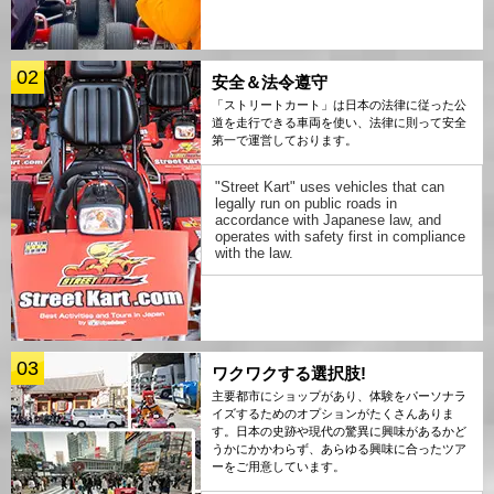
02
安全＆法令遵守
「ストリートカート」は日本の法律に従った公
道を走行できる車両を使い、法律に則って安全
第一で運営しております。
"Street Kart" uses vehicles that can
legally run on public roads in
accordance with Japanese law, and
operates with safety first in compliance
with the law.
03
ワクワクする選択肢!
主要都市にショップがあり、体験をパーソナラ
イズするためのオプションがたくさんありま
す。日本の史跡や現代の驚異に興味があるかど
うかにかかわらず、あらゆる興味に合ったツア
ーをご用意しています。