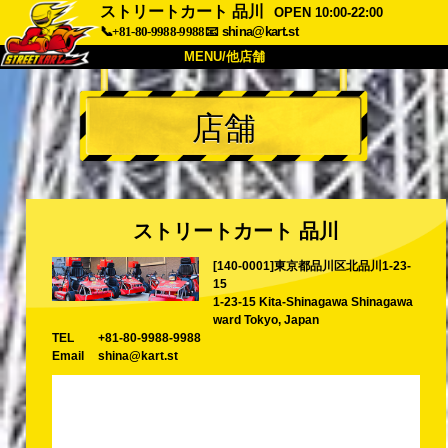
ストリートカート 品川
OPEN 10:00-22:00
📞+81-80-9988-9988
📧
shina@kart.st
MENU/他店舗
トップ
店舗
概要
車両
価格
アクセス
評価
FAQ
会社
予約
ストリートカート 品川
他店舗
[140-0001]東京都品川区北品川1-23-
東京 品川
東京 秋葉原 #1
15
東京 秋葉原 #2
東京 渋谷
1-23-15 Kita-Shinagawa Shinagawa
ward Tokyo, Japan
東京 渋谷アネックス
東京ベイ
TEL
+81-80-9988-9988
Email
shina@kart.st
東京 浅草
大阪
沖縄