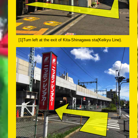
[1]Turn left at the exit of Kita-Shinagawa sta(Keikyu Line).