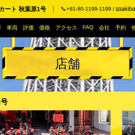
akib
カート 秋葉原1号
📞+81-80-1199-1199
📧
FAQ
要
車両
評価
価格
アクセス
会社
予約
店舗
1号