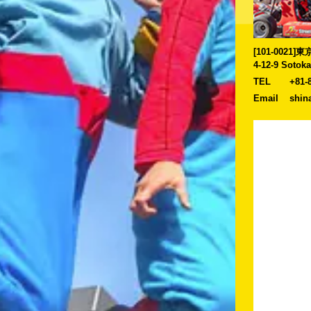
[101-0021
4-12-9 Sotok
TEL
+81-
Email
shin