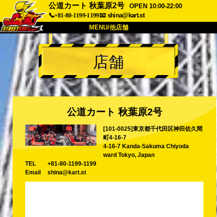
公道カート 秋葉原2号
OPEN 10:00-22:00
📞+81-80-1199-1199
📧
shina@kart.st
MENU/他店舗
トップ
店舗
概要
車両
価格
アクセス
評価
FAQ
会社
予約
公道カート 秋葉原2号
他店舗
[101-0025]東京都千代田区神田佐久間
東京 品川
東京 秋葉原 #1
町4-16-7
東京 秋葉原 #2
東京 渋谷
4-16-7 Kanda-Sakuma Chiyoda
ward Tokyo, Japan
東京 渋谷アネックス
東京ベイ
TEL
+81-80-1199-1199
Email
shina@kart.st
東京 浅草
大阪
沖縄