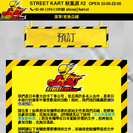
STREET KART 秋葉原 #2
OPEN 10:00-22:00
📞+81-80-1199-1199
📧
shina@kart.st
菜單/更換店鋪
首頁
預訂
關於
規格
價格
交通方式
顧客聲音
常見問題
公司
預訂
更換店鋪
東京 品川 #1
東京 秋葉原 #1
東京 秋葉原 #2
東京 澀谷
我們是日本最大的卡丁車公司，並且與
許多名人
合作，是來日
東京 澀谷附店
東京灣
本旅行的遊客中
最受歡迎的活動
！因此，我們強烈建議您
儘快
完成預訂。
東京 淺草
大阪
請注意！如果您沒有攜帶必要的原始文件來我們店鋪，您將無
法參加活動，也無法退款。
(詳情請見以下說明
「在日本駕駛所
需駕駛執照」
) 若沒有攜帶在日本駕駛所需的文件，您將無法
沖繩
參加活動，也無法退款。
請閱讀以下有關您需要獲得的文件，並確保您能攜帶這些文件