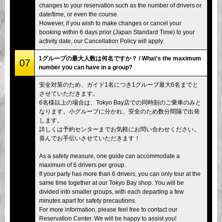
changes to your reservation such as the number of drivers or
date/time, or even the course.
However, if you wish to make changes or cancel your
booking within 6 days prior (Japan Standard Time) to your
activity date, our Cancellation Policy will apply.
1グループの最大人数は何名ですか？ / What's the maximum
07
number you can have in a group?
安全対策のため、ガイド1名につき1グループ最大6名までと
させていただきます。
6名様以上の場合は、Tokyo Bay店での同時刻のご乗車のみと
なります。小グループに分かれ、安全のため数分間隔で出発
します。
詳しくは予約センターまでお気軽にお問い合わせください。
喜んでお手伝いさせていただきます！
As a safety measure, one guide can accommodate a
maximum of 6 drivers per group.
If your party has more than 6 drivers, you can only tour at the
same time together at our Tokyo Bay shop. You will be
divided into smaller groups, with each departing a few
minutes apart for safety precautions.
For more information, please feel free to contact our
Reservation Center. We will be happy to assist you!