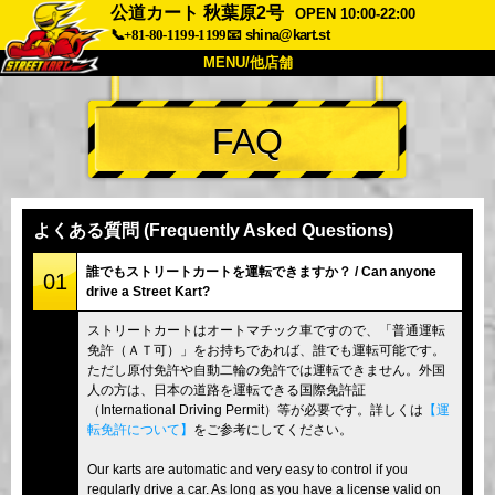
公道カート 秋葉原2号
OPEN 10:00-22:00
📞+81-80-1199-1199
📧
shina@kart.st
MENU/他店舗
トップ
FAQ
概要
車両
価格
アクセス
評価
FAQ
会社
予約
よくある質問 (Frequently Asked Questions)
他店舗
誰でもストリートカートを運転できますか？ / Can anyone
01
drive a Street Kart?
東京 品川
東京 秋葉原 #1
ストリートカートはオートマチック車ですので、「普通運転
東京 秋葉原 #2
東京 渋谷
免許（ＡＴ可）」をお持ちであれば、誰でも運転可能です。
東京 渋谷アネックス
東京ベイ
ただし原付免許や自動二輪の免許では運転できません。外国
人の方は、日本の道路を運転できる国際免許証
東京 浅草
大阪
（International Driving Permit）等が必要です。詳しくは
【運
転免許について】
をご参考にしてください。
沖縄
Our karts are automatic and very easy to control if you
regularly drive a car. As long as you have a license valid on