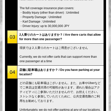
The full coverage insurance plan covers:
・Bodily Injury (other than driver) : Unlimited
・Property Damage : Unlimited
・Kart Damage : Unlimited
・Driver Injury: up to 30,000,000 JPY
2人乗りのカートはありますか？ / Are there carts that allow
03
for more than one passenger?
現状では２人乗りのカートはご用意がございません
Currently, we do not offer carts that can support more than
one passenger at a time
店舗に駐車場はありますか？ / Do you have parking at your
04
location?
どの店舗にも駐車場はございません。また、お車やUberなど
でご来店は交通渋滞の可能性があります。遅れた場合はアク
ティビティにご参加いただけませんので、お控えください。
ストレスなく参加していただくために、公共交通危難のご利
用をお勧めしております。
Unfortunately, we do not offer parking at any of our locations.