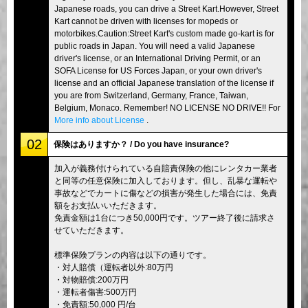
Japanese roads, you can drive a Street Kart.However, Street
Kart cannot be driven with licenses for mopeds or
motorbikes.Caution:Street Kart's custom made go-kart is for
public roads in Japan. You will need a valid Japanese
driver's license, or an International Driving Permit, or an
SOFA License for US Forces Japan, or your own driver's
license and an official Japanese translation of the license if
you are from Switzerland, Germany, France, Taiwan,
Belgium, Monaco. Remember! NO LICENSE NO DRIVE!! For
More info about License
.
02
保険はありますか？ / Do you have insurance?
加入が義務付けられている自賠責保険の他にレンタカー業者
と同等の任意保険に加入しております。但し、乱暴な運転や
事故などでカートに傷などの損害が発生した場合には、免責
額をお支払いいただきます。
免責金額は1台につき50,000円です。ツアー終了後に請求さ
せていただきます。
標準保険プランの内容は以下の通りです。
・対人賠償（運転者以外:80万円
・対物賠償:200万円
・運転者傷害:500万円
・免責額:50,000 円/台