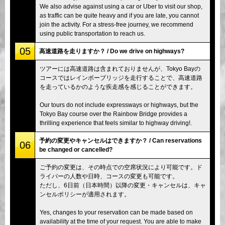
We also advise against using a car or Uber to visit our shop,
as traffic can be quite heavy and if you are late, you cannot
join the activity. For a stress-free journey, we recommend
using public transportation to reach us.
05
高速道路を走りますか？ / Do we drive on highways?
ツアーには高速道路は含まれておりませんが、Tokyo Bayの
コースではレインボーブリッジを走行することで、高速道路
を走っているかのような疾走感を感じることができます。
Our tours do not include expressways or highways, but the
Tokyo Bay course over the Rainbow Bridge provides a
thrilling experience that feels similar to highway driving!.
予約の変更やキャンセルはできますか？ / Can reservations
06
be changed or cancelled?
ご予約の変更は、その時点での空席状況により可能です。ド
ライバーの人数や日時、コースの変更も可能です。
ただし、6日前（日本時間）以降の変更・キャンセルは、キャ
ンセルポリシーが適用されます。
Yes, changes to your reservation can be made based on
availability at the time of your request. You are able to make