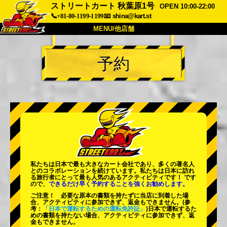
ストリートカート 秋葉原1号
OPEN 10:00-22:00
📞+81-80-1199-1199
📧
shina@kart.st
MENU/他店舗
トップ
予約
概要
車両
価格
アクセス
評価
FAQ
会社
予約
他店舗
東京 品川
東京 秋葉原 #1
東京 秋葉原 #2
東京 渋谷
私たちは日本で最も大きなカート会社であり、
多くの著名人
東京 渋谷アネックス
東京ベイ
とのコラボレーションを続けています。私たちは日本に訪れ
る旅行者にとって
最も人気のあるアクティビティ
です！ です
ので、
できるだけ早く予約することを強くお勧めします。
東京 浅草
大阪
ご注意！ 必要な原本の書類を持たずに当店に到着した場
合、アクティビティに参加できず、返金もできません。
(参
沖縄
考：
「日本で運転するための運転免許証」
)日本で運転するた
めの書類を持たない場合、アクティビティに参加できず、返
金もできません。