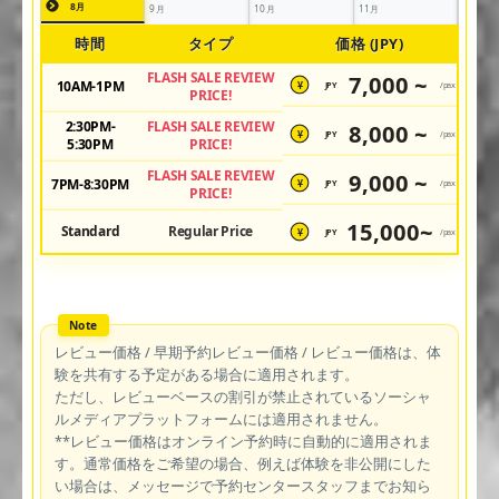
8月
9月
10月
11月
時間
タイプ
価格 (JPY)
FLASH SALE REVIEW
7,000 ~
10AM-1PM
JPY
/pax
¥
PRICE!
2:30PM-
FLASH SALE REVIEW
8,000 ~
JPY
/pax
¥
5:30PM
PRICE!
FLASH SALE REVIEW
9,000 ~
7PM-8:30PM
JPY
/pax
¥
PRICE!
15,000~
Standard
Regular Price
JPY
/pax
¥
レビュー価格 / 早期予約レビュー価格 / レビュー価格は、体
験を共有する予定がある場合に適用されます。
ただし、レビューベースの割引が禁止されているソーシャ
ルメディアプラットフォームには適用されません。
**レビュー価格はオンライン予約時に自動的に適用されま
す。通常価格をご希望の場合、例えば体験を非公開にした
い場合は、メッセージで予約センタースタッフまでお知ら