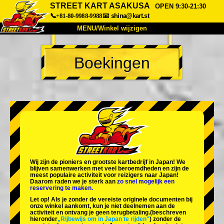
STREET KART ASAKUSA
OPEN 9:30-21:30
📞+81-80-9988-9988
📧
shina@kart.st
MENU/Winkel wijzigen
TOP
Boekingen
Over
Specificaties
Prijzen
Toegang
Ervaringen
FAQ
Bedrijf
Boekingen
Winkel wijzigen
Tokyo Shinagawa
Tokyo Akihabara#1
Tokyo Akihabara#2
Tokyo Shibuya
Wij zijn de
pioniers
en
grootste kartbedrijf
in Japan! We
Tokyo Shibuya Annex
Tokyo Bay
blijven samenwerken met
veel beroemdheden
en zijn de
meest populaire activiteit
voor reizigers naar Japan!
Daarom raden we je sterk aan
zo snel mogelijk een
Tokyo Asakusa
Osaka
reservering te maken.
Let op! Als je zonder de vereiste originele documenten bij
Okinawa
onze winkel aankomt, kun je niet deelnemen aan de
activiteit en ontvang je geen terugbetaling.
(beschreven
hieronder
„Rijbewijs om in Japan te rijden"
) zonder de