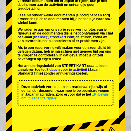
vereiste documenten om in Japan te rijden, kun je niet
deelnemen aan de activiteit en ontvang je geen
terugbetaling.
Lees hieronder welke documenten je nodig hebt en zorg
ervoor dat je deze documenten bij je hebt als je naar onze
winkel komt.
We raden je aan om ons na je reservering fotos van je
rijbewijs en de documenten die je hebt ontvangen via chat
of e-mail (
license@streetkart.com
) te sturen, zodat we
van tevoren kunnen controleren of er problemen zijn.
Als je een reservering wilt maken voor een zeer dicht bij
gelegen datum, heb je misschien niet genoeg tijd om ons
te vragen te controleren. In dat geval moet je dit zelf
bevestigen op eigen risico.
Het annuleringsbeleid van STREET KART staat alleen
annuleren toe tot
7 dagen voor je activiteit
(Japan
Standard Time) zonder annuleringskosten.
Deze activiteit vereist een internationaal rijbewijs of
een ander document waarmee je op openbare wegen
in Japan mag rijden. Zorg ervoor dat je het
„Rijbewijs
om in Japan te rijden"