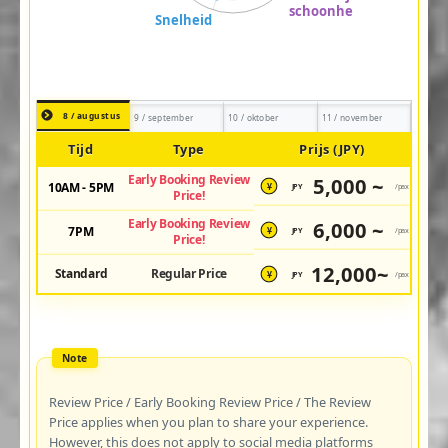
8 / augustus
9 / september
10 / oktober
11 / november
Tijd
Type
Prijs (JPY)
Early Booking Review
5,000 ~
10AM - 5PM
JPY
/pax
¥
Price!
Early Booking Review
6,000 ~
7PM
JPY
/pax
¥
Price!
12,000~
Standard
Regular Price
JPY
/pax
¥
Review Price / Early Booking Review Price / The Review
Price applies when you plan to share your experience.
However, this does not apply to social media platforms