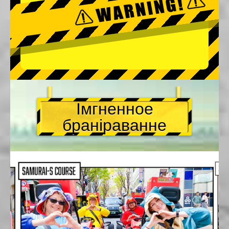
Імгненное
браніраванне