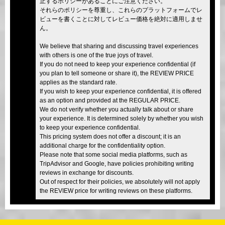
止するポリシーがあることにご注意ください。
それらのポリシーを尊重し、これらのプラットフォームでレ
ビューを書くことに対してレビュー価格を絶対に適用しませ
ん。
We believe that sharing and discussing travel experiences
with others is one of the true joys of travel.
If you do not need to keep your experience confidential (if
you plan to tell someone or share it), the REVIEW PRICE
applies as the standard rate.
If you wish to keep your experience confidential, it is offered
as an option and provided at the REGULAR PRICE.
We do not verify whether you actually talk about or share
your experience. It is determined solely by whether you wish
to keep your experience confidential.
This pricing system does not offer a discount; it is an
additional charge for the confidentiality option.
Please note that some social media platforms, such as
TripAdvisor and Google, have policies prohibiting writing
reviews in exchange for discounts.
Out of respect for their policies, we absolutely will not apply
the REVIEW price for writing reviews on these platforms.