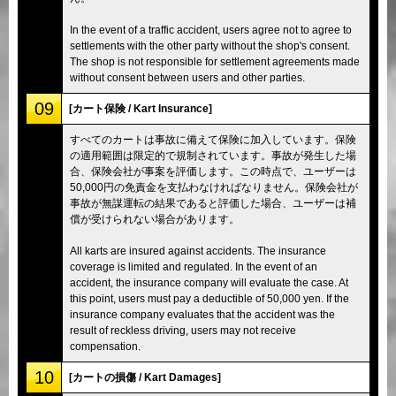
In the event of a traffic accident, users agree not to agree to
settlements with the other party without the shop's consent.
The shop is not responsible for settlement agreements made
without consent between users and other parties.
09
[カート保険 / Kart Insurance]
すべてのカートは事故に備えて保険に加入しています。保険
の適用範囲は限定的で規制されています。事故が発生した場
合、保険会社が事案を評価します。この時点で、ユーザーは
50,000円の免責金を支払わなければなりません。保険会社が
事故が無謀運転の結果であると評価した場合、ユーザーは補
償が受けられない場合があります。
All karts are insured against accidents. The insurance
coverage is limited and regulated. In the event of an
accident, the insurance company will evaluate the case. At
this point, users must pay a deductible of 50,000 yen. If the
insurance company evaluates that the accident was the
result of reckless driving, users may not receive
compensation.
10
[カートの損傷 / Kart Damages]