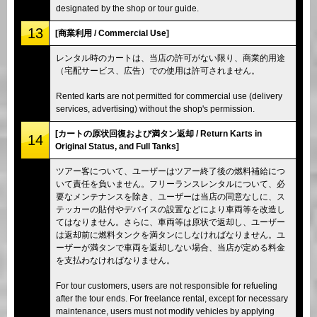
designated by the shop or tour guide.
13
[商業利用 / Commercial Use]
レンタル時のカートは、当店の許可がない限り、商業的用途
（宅配サービス、広告）での使用は許可されません。
Rented karts are not permitted for commercial use (delivery
services, advertising) without the shop's permission.
[カートの原状回復および満タン返却 / Return Karts in
14
Original Status, and Full Tanks]
ツアー客について、ユーザーはツアー終了後の燃料補給につ
いて責任を負いません。フリーランスレンタルについて、必
要なメンテナンスを除き、ユーザーは当店の同意なしに、ス
テッカーの貼付やデバイスの設置などにより車両等を改造し
てはなりません。さらに、車両等は原状で返却し、ユーザー
は返却前に燃料タンクを満タンにしなければなりません。ユ
ーザーが満タンで車両を返却しない場合、当店が定める料金
を支払わなければなりません。
For tour customers, users are not responsible for refueling
after the tour ends. For freelance rental, except for necessary
maintenance, users must not modify vehicles by applying