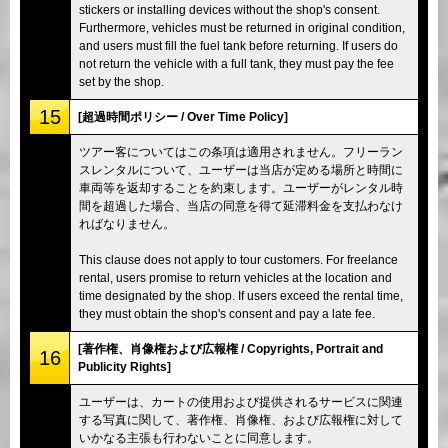
stickers or installing devices without the shop's consent.
Furthermore, vehicles must be returned in original condition,
and users must fill the fuel tank before returning. If users do
not return the vehicle with a full tank, they must pay the fee
set by the shop.
15
[超過時間ポリシー / Over Time Policy]
ツアー客についてはこの条項は適用されません。フリーラン
スレンタルについて、ユーザーは当店が定める場所と時間に
車両等を返却することを約束します。ユーザーがレンタル時
間を超過した場合、当店の同意を得て延滞料金を支払わなけ
ればなりません。
This clause does not apply to tour customers. For freelance
rental, users promise to return vehicles at the location and
time designated by the shop. If users exceed the rental time,
they must obtain the shop's consent and pay a late fee.
[著作権、肖像権および広報権 / Copyrights, Portrait and
16
Publicity Rights]
ユーザーは、カートの使用および提供されるサービスに関連
する写真に関して、著作権、肖像権、および広報権に対して
いかなる主張も行わないことに同意します。