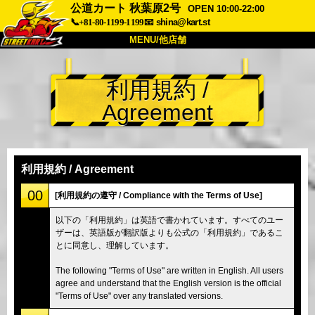
公道カート 秋葉原2号
OPEN 10:00-22:00
📞+81-80-1199-1199
📧
shina@kart.st
MENU/他店舗
トップ
利用規約 /
概要
車両
価格
Agreement
アクセス
評価
FAQ
会社
予約
他店舗
利用規約 / Agreement
東京 品川
東京 秋葉原 #1
00
[利用規約の遵守 / Compliance with the Terms of Use]
東京 秋葉原 #2
東京 渋谷
以下の「利用規約」は英語で書かれています。すべてのユー
ザーは、英語版が翻訳版よりも公式の「利用規約」であるこ
東京 渋谷アネックス
東京ベイ
とに同意し、理解しています。
東京 浅草
大阪
The following "Terms of Use" are written in English. All users
沖縄
agree and understand that the English version is the official
"Terms of Use" over any translated versions.