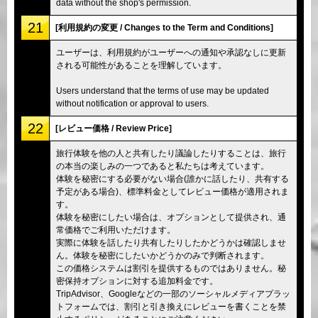
data without the shop's permission.
21
[利用規約の変更 / Changes to the Term and Conditions]
ユーザーは、利用規約がユーザーへの通知や承認なしに更新
される可能性があることを理解しています。
Users understand that the terms of use may be updated
without notification or approval to users.
22
[レビュー価格 / Review Price]
旅行体験を他の人と共有したり議論したりすることは、旅行
の本当の楽しみの一つであると私たちは考えています。
体験を秘密にする必要がない場合(誰かに話したり、共有する
予定がある場合)、標準料金としてレビュー価格が適用されま
す。
体験を秘密にしたい場合は、オプションとして提供され、通
常価格でご利用いただけます。
実際に体験を話したり共有したりしたかどうかは確認しませ
ん。体験を秘密にしたいかどうかのみで判断されます。
この価格システムは割引を提供するものではありません。秘
密保持オプションに対する追加料金です。
TripAdvisor、Googleなどの一部のソーシャルメディアプラッ
トフォームでは、割引と引き換えにレビューを書くことを禁