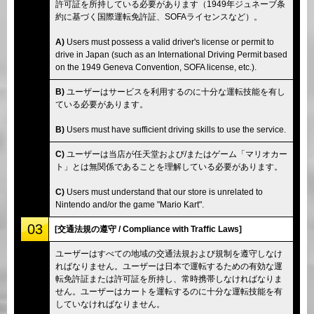
許可証を所持している必要があります（1949年ジュネーブ条
約に基づく国際運転免許証、SOFAライセンスなど）。
A)
Users must possess a valid driver's license or permit to
drive in Japan (such as an International Driving Permit based
on the 1949 Geneva Convention, SOFA license, etc.).
B)
ユーザーはサービスを利用するのに十分な運転技能を有し
ている必要があります。
B)
Users must have sufficient driving skills to use the service.
C)
ユーザーは当店が任天堂および/またはゲーム「マリオカー
ト」とは無関係であることを理解している必要があります。
C)
Users must understand that our store is unrelated to
Nintendo and/or the game "Mario Kart".
03
[交通法規の遵守 / Compliance with Traffic Laws]
ユーザーはすべての地域の交通法規および規制を遵守しなけ
ればなりません。ユーザーは日本で運転するための有効な運
転免許証または許可証を所持し、常時携帯しなければなりま
せん。ユーザーはカートを運転するのに十分な運転技能を有
していなければなりません。